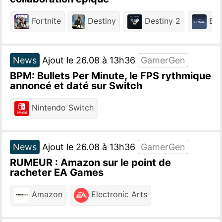
Fortnite
Destiny
Destiny 2
Bun
News
Ajout le 26.08 à 13h36
GamerGen
BPM: Bullets Per Minute, le FPS rythmique
annoncé et daté sur Switch
Nintendo Switch
News
Ajout le 26.08 à 13h36
GamerGen
RUMEUR : Amazon sur le point de
racheter EA Games
Amazon
Electronic Arts