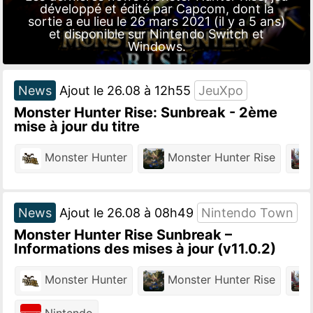
développé et édité par
Capcom
, dont la
sortie a eu lieu le 26 mars 2021 (il y a 5 ans)
et disponible sur
Nintendo Switch
et
Windows
.
News
Ajout le 26.08 à 12h55
JeuXpo
Monster Hunter Rise: Sunbreak - 2ème
mise à jour du titre
Monster Hunter
Monster Hunter Rise
M
News
Ajout le 26.08 à 08h49
Nintendo Town
Monster Hunter Rise Sunbreak –
Informations des mises à jour (v11.0.2)
Monster Hunter
Monster Hunter Rise
M