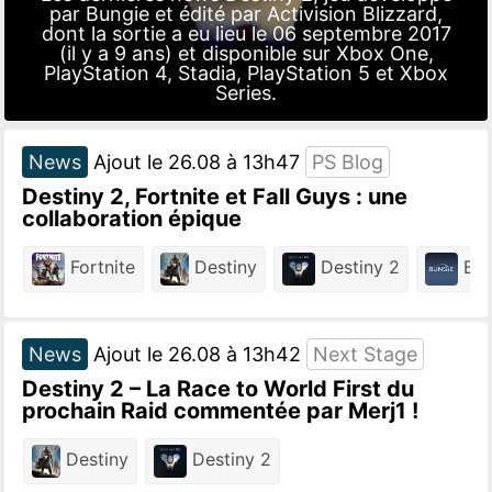
par
Bungie
et édité par
Activision Blizzard
,
dont la sortie a eu lieu le 06 septembre 2017
(il y a 9 ans) et disponible sur
Xbox One
,
PlayStation 4
,
Stadia
,
PlayStation 5
et
Xbox
Series
.
News
Ajout le 26.08 à 13h47
PS Blog
Destiny 2, Fortnite et Fall Guys : une
collaboration épique
Fortnite
Destiny
Destiny 2
Bun
News
Ajout le 26.08 à 13h42
Next Stage
Destiny 2 – La Race to World First du
prochain Raid commentée par Merj1 !
Destiny
Destiny 2