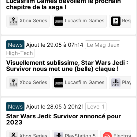
Lucasfilm Games dévoilent le prochain
chapitre de la saga !
Xbox Series
Lucasfilm Games
Respaw
News
Ajout le 29.05 à 07h14
Le Mag Jeux
High-Tech
Visuellement sublissime, Star Wars Jedi :
Survivor nous met une (belle) claque !
Xbox Series
Lucasfilm Games
PlaySt
News
Ajout le 28.05 à 20h21
Level 1
Star Wars Jedi: Survivor annoncé pour
2023
Xbox Series
PlayStation 5
Electronic