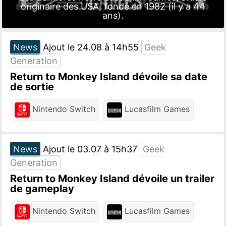
originaire des USA, fondé en 1982 (il y a 44
ans).
News
Ajout le 24.08 à 14h55
Geek
Generation
Return to Monkey Island dévoile sa date
de sortie
Nintendo Switch
Lucasfilm Games
News
Ajout le 03.07 à 15h37
Geek
Generation
Return to Monkey Island dévoile un trailer
de gameplay
Nintendo Switch
Lucasfilm Games