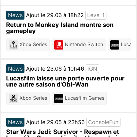
News
Ajout le 29.06 à 18h22
Level 1
Return to Monkey Island montre son
gameplay
Xbox Series
Nintendo Switch
Lucasf
News
Ajout le 23.06 à 10h46
IGN
Lucasfilm laisse une porte ouverte pour
une autre saison d'Obi-Wan
Xbox Series
Lucasfilm Games
News
Ajout le 29.05 à 23h56
ConsoleFun
Star Wars Jedi: Survivor - Respawn et