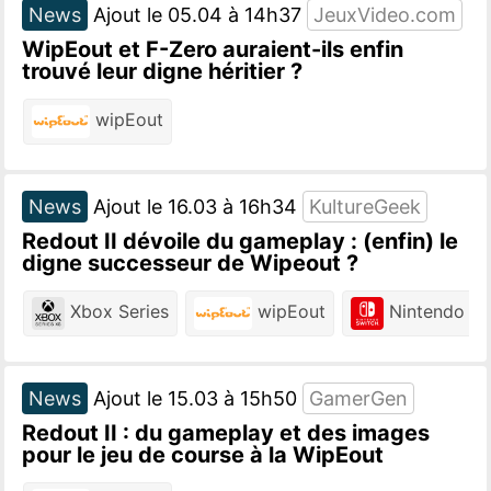
News
Ajout le 05.04 à 14h37
JeuxVideo.com
WipEout et F-Zero auraient-ils enfin
trouvé leur digne héritier ?
wipEout
News
Ajout le 16.03 à 16h34
KultureGeek
Redout II dévoile du gameplay : (enfin) le
digne successeur de Wipeout ?
Xbox Series
wipEout
Nintendo Sw
News
Ajout le 15.03 à 15h50
GamerGen
Redout II : du gameplay et des images
pour le jeu de course à la WipEout