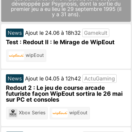
développée par
Psygnosis
, dont la sortie du
premier jeu a eu lieu le 29 septembre 1995 (il
y a 31 ans).
News
Ajout le 24.06 à 18h32
Gamekult
Test : Redout II : le Mirage de WipEout
wipEout
News
Ajout le 04.05 à 12h42
ActuGaming
Redout 2 : Le jeu de course arcade
futuriste façon WipEout sortira le 26 mai
sur PC et consoles
Xbox Series
wipEout