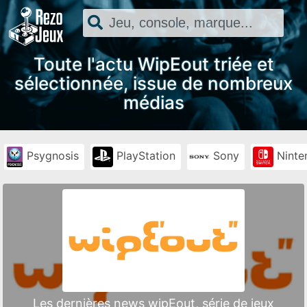
Toute l'actu WipEout triée et
sélectionnée, issue de nombreux
médias
Psygnosis
PlayStation
Sony
Ninte
Les dernières news wipEout, série de jeux