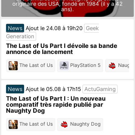
originaire des USA, fondé en 1984 (il y a 42
ans).
News
Ajout le 24.08 à 19h20
Geek
Generation
The Last of Us Part I dévoile sa bande
annonce de lancement
The Last of Us
PlayStation 5
Naught
News
Ajout le 05.08 à 17h15
ActuGaming
The Last of Us Part I : Un nouveau
comparatif très rapide publié par
Naughty Dog
The Last of Us
Naughty Dog