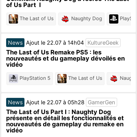
of Us Part I
The Last of Us
Naughty Dog
PlaySta
News
Ajout le 22.07 à 14h04
KultureGeek
The Last of Us Remake PS5 : les
nouveautés et du gameplay dévoilés en
vidéo
PlayStation 5
The Last of Us
Naught
News
Ajout le 22.07 à 05h28
GamerGen
The Last of Us Part I : Naughty Dog
présente en détail les fonctionnalités et
nouveautés de gameplay du remake en
vidéo