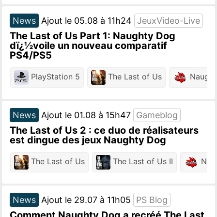
News
Ajout le 05.08 à 11h24
JeuxVideo-Live
The Last of Us Part 1: Naughty Dog
dï¿½voile un nouveau comparatif
PS4/PS5
PlayStation 5
The Last of Us
Naught
News
Ajout le 01.08 à 15h47
Gameblog
The Last of Us 2 : ce duo de réalisateurs
est dingue des jeux Naughty Dog
The Last of Us
The Last of Us II
Nau
News
Ajout le 29.07 à 11h05
PS Blog
Comment Naughty Dog a recréé The Last