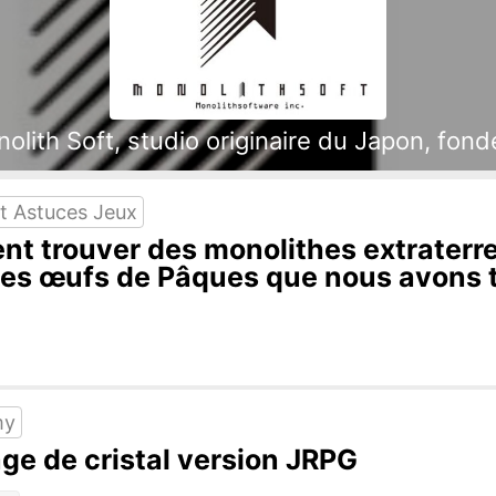
ith Soft, studio originaire du Japon, fondé
t Astuces Jeux
t trouver des monolithes extraterre
 les œufs de Pâques que nous avons 
my
âge de cristal version JRPG