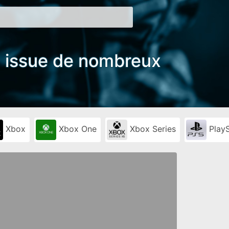
e, issue de nombreux
Xbox
Xbox One
Xbox Series
PlayS